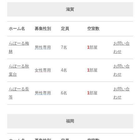
滋賀
ホーム名
募集性別
定員
空室数
らぽーる梅
お問い合
男性専用
7名
1
部屋
林
わせ
らぽーる秋
お問い合
女性専用
4名
1
部屋
葉台
わせ
らぽーる長
お問い合
男性専用
6名
1
部屋
等
わせ
福岡