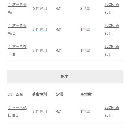
らぽーる青
お問い合
女性専用
4名
2
部屋
梅
わせ
らぽーる青
お問い合
男性専用
4名
1
部屋
梅２
わせ
らぽーる森
お問い合
男性専用
4名
1
部屋
下町
わせ
栃木
ホーム名
募集性別
定員
空室数
らぽーる鶴
お問い合
男性専用
4名
1
部屋
田町C
わせ