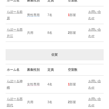
ホーム名
募集性別
定員
空室数
らぽーる前
お問い合
男性専用
7名
1
部屋
原
わせ
らぽーる西
お問い合
共用
8名
2
部屋
片江
わせ
佐賀
ホーム名
募集性別
定員
空室数
らぽーる神
お問い合
女性専用
4名
1
部屋
崎
わせ
らぽーる西
お問い合
共用
3名
2
部屋
田代
わせ