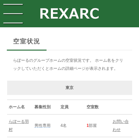
空室状況
らぽーるのグループホームの空室状況です。 ホーム名をクリ
ックしていただくとホームの詳細ページが表示されます。
東京
ホーム名
募集性別
定員
空室数
らぽーる羽
お問い合
男性専用
4名
1
部屋
村
わせ